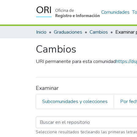
Comunidades
T
Inicio
Graduaciones
Cambios
Examinar 
Cambios
URI permanente para esta comunidad
https://d
Examinar
Subcomunidades y colecciones
Por fec
Examinando Cambios 
Seleccione resultados tecleando las primeras letra