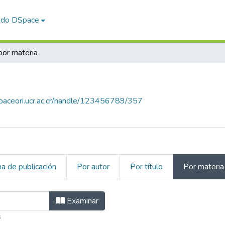
odo DSpace
por materia
spaceori.ucr.ac.cr/handle/123456789/357
ha de publicación
Por autor
Por título
Por materia
por Materia
Examinar
s