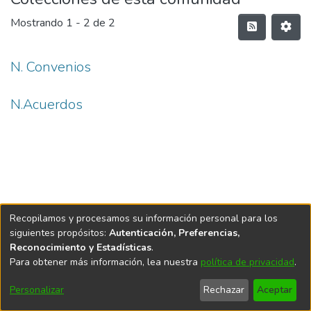
Mostrando
1 - 2 de 2
N. Convenios
N.Acuerdos
Recopilamos y procesamos su información personal para los
siguientes propósitos:
Autenticación, Preferencias,
Software DSpace
copyright © 2002-2026
LYRASIS
Reconocimiento y Estadísticas
.
Accessibility
Política
Acuerdo
Enviar
Para obtener más información, lea nuestra
política de privacidad
.
Configuración
settings
de
de
Sugerencias
de cookies
privacidad
usuario
Personalizar
Rechazar
Aceptar
final