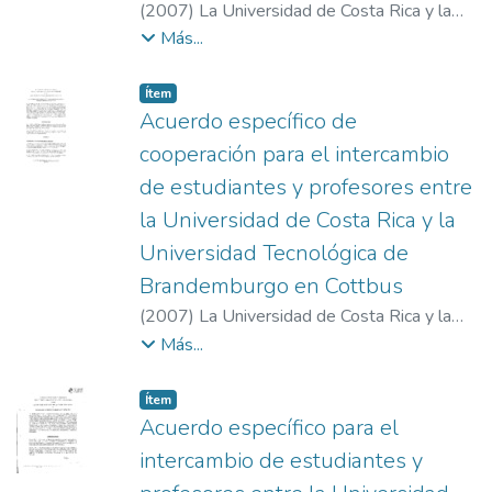
(
2007
)
La Universidad de Costa Rica y la
Friedrich-Alexander Universidad de
Más...
Erlangen-Núremberg
Item type:
,
Ítem
Acuerdo específico de
cooperación para el intercambio
de estudiantes y profesores entre
la Universidad de Costa Rica y la
Universidad Tecnológica de
Brandemburgo en Cottbus
(
2007
)
La Universidad de Costa Rica y la
Universidad Tecnológica de Brandemburgo
Más...
en Cottbus
Item type:
,
Ítem
Acuerdo específico para el
intercambio de estudiantes y