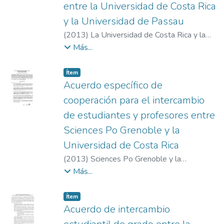
entre la Universidad de Costa Rica
y la Universidad de Passau
(
2013
)
La Universidad de Costa Rica y la
Universidad de Passau
Más...
Item type:
,
Ítem
Acuerdo específico de
cooperación para el intercambio
de estudiantes y profesores entre
Sciences Po Grenoble y la
Universidad de Costa Rica
(
2013
)
Sciences Po Grenoble y la
Universidad de Costa Rica
Más...
Item type:
,
Ítem
Acuerdo de intercambio