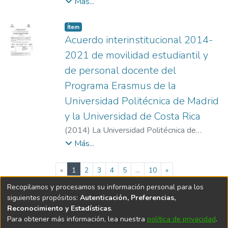
Universidade Federal de Pernamburgo
Más...
Item type:
,
Ítem
Acuerdo interinstitucional 2014-
2021 de movilidad estudiantil y
de personal docente del
Programa Erasmus de la
Universidad Politécnica de Madrid
y la Universidad de Costa Rica
(
2014
)
La Universidad Politécnica de
Madrid y la Universidad de Costa Rica
Más...
(current)
«
1
2
3
4
5
...
10
»
Recopilamos y procesamos su información personal para los
siguientes propósitos:
Autenticación, Preferencias,
Software DSpace
copyright © 2002-2026
LYRASIS
Reconocimiento y Estadísticas
.
Accessibility
Política
Acuerdo
Enviar
Para obtener más información, lea nuestra
política de privacidad
.
Configuración
settings
de
de
Sugerencias