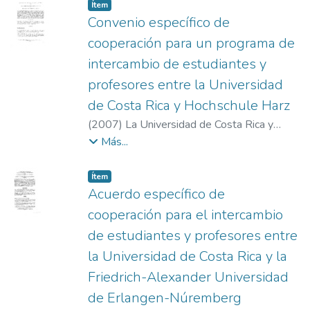
Item type:
,
Ítem
Convenio específico de
cooperación para un programa de
intercambio de estudiantes y
profesores entre la Universidad
de Costa Rica y Hochschule Harz
(
2007
)
La Universidad de Costa Rica y
Hochschule Harz
Más...
Item type:
,
Ítem
Acuerdo específico de
cooperación para el intercambio
de estudiantes y profesores entre
la Universidad de Costa Rica y la
Friedrich-Alexander Universidad
de Erlangen-Núremberg