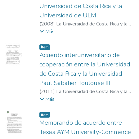
Universidad de Costa Rica y la
Universidad de ULM
(
2008
)
La Universidad de Costa Rica y la
Universidad de ULM
Más...
Item type:
,
Ítem
Acuerdo interuniversitario de
cooperación entre la Universidad
de Costa Rica y la Universidad
Paul Sabatier Toulouse III
(
2011
)
La Universidad de Costa Rica y la
Universidad Paul Sabatier Toulouse III
Más...
Item type:
,
Ítem
Memorando de acuerdo entre
Texas AYM University-Commerce