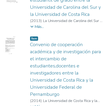
estudiantil de grado entre la
Universidad de Carolina del Sur y
la Universidad de Costa Rica
(
2013
)
La Universidad de Carolina del Sur y
la Universidad de Costa Rica
Más...
Item type:
,
Ítem
Convenio de cooperación
académica y de investigación para
el intercambio de
estudiantes,docentes e
investigadores entre la
Universidad de Costa Rica y la
Universidade Federal de
Pernamburgo
(
2014
)
La Universidad de Costa Rica y la