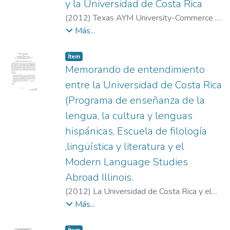
y la Universidad de Costa Rica
(
2012
)
Texas AYM University-Commerce y
la Universidad de Costa Rica
Más...
Item type:
,
Ítem
Memorando de entendimiento
entre la Universidad de Costa Rica
(Programa de enseñanza de la
lengua, la cultura y lenguas
hispánicas, Escuela de filología
,lingüística y literatura y el
Modern Language Studies
Abroad Illinois.
(
2012
)
La Universidad de Costa Rica y el
Modern Language Studies Abroad Illinois
Más...
Item type:
,