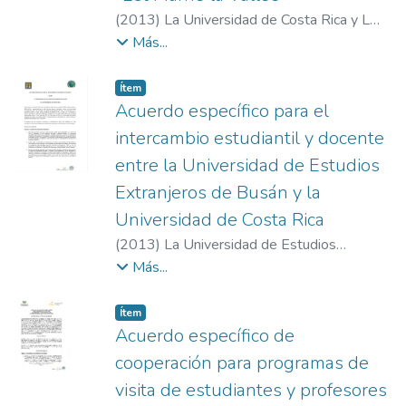
(
2013
)
La Universidad de Costa Rica y L
´Université Paris -Est Marne la Vallée
Más...
Item type:
,
Ítem
Acuerdo específico para el
intercambio estudiantil y docente
entre la Universidad de Estudios
Extranjeros de Busán y la
Universidad de Costa Rica
(
2013
)
La Universidad de Estudios
Extranjeros de Busán y la Universidad de
Más...
Costa Rica
Item type:
,
Ítem
Acuerdo específico de
cooperación para programas de
visita de estudiantes y profesores