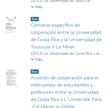
(
2013
)
La Universidad de Talca y la
Universidad de Costa Rica
Más...
Item type:
,
Ítem
Convenio específico de
cooperación entre la Universidad
de Costa Rica y la Universidad de
Toulouse II-Le Mirail
(
2013
)
La Universidad de Costa Rica y la
Universidad de Toulouse II-Le Mirail
Más...
Item type:
,
Ítem
Acuerdo de cooperación para el
intercambio de estudiantes y
profesores entre la Universidad
de Costa Rica y L´Université Paris
-Est Marne la Vallée