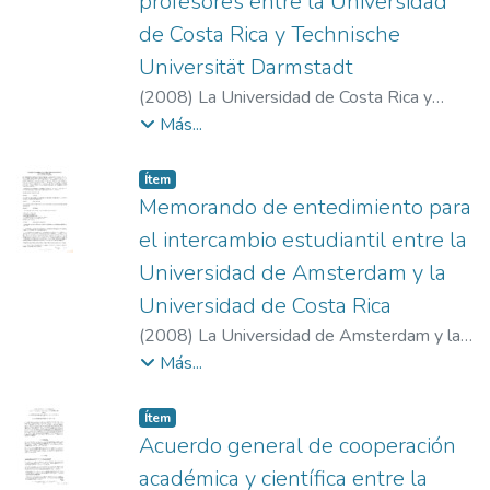
profesores entre la Universidad
de Costa Rica y Technische
Universität Darmstadt
(
2008
)
La Universidad de Costa Rica y
Technische Universität Darmstadt
Más...
Item type:
,
Ítem
Memorando de entedimiento para
el intercambio estudiantil entre la
Universidad de Amsterdam y la
Universidad de Costa Rica
(
2008
)
La Universidad de Amsterdam y la
Universidad de Costa Rica
Más...
Item type:
,
Ítem
Acuerdo general de cooperación
académica y científica entre la