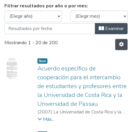
Examinando Materias por Fecha de pu
Filtrar resultados por año o por mes:
Examinar
Mostrando
1 - 20 de 200
Item type:
,
Ítem
Acuerdo específico de
cooperación para el intercambio
de estudiantes y profesores entre
la Universidad de Costa Rica y la
Universidad de Passau
(
2007
)
La Universidad de Costa Rica y la
Universidad de Passau
Más...