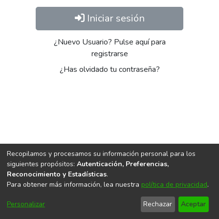
Iniciar sesión
¿Nuevo Usuario? Pulse aquí para
registrarse
¿Has olvidado tu contraseña?
Recopilamos y procesamos su información personal para los
siguientes propósitos:
Autenticación, Preferencias,
Software DSpace
copyright © 2002-2026
LYRASIS
Reconocimiento y Estadísticas
.
Accessibility
Política
Acuerdo
Enviar
Para obtener más información, lea nuestra
política de privacidad
.
Configuración
settings
de
de
Sugerencias
de cookies
privacidad
usuario
Personalizar
Rechazar
Aceptar
final