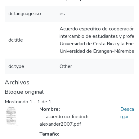
dc.language.iso
es
Acuerdo específico de cooperación p
intercambio de estudiantes y profeso
dc.title
Universidad de Costa Rica y la Fried
Universidad de Erlangen-Núremberg
dc.type
Other
Archivos
Bloque original
Mostrando
1 - 1 de 1
Nombre:
Desca
---acuerdo ucr friedrich
rgar
alexander2007.pdf
Tamaño: