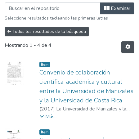
Examinando Materias por Materia "Ci
Examinar
Seleccione resultados tecleando las primeras letras
Todos los resultados de la búsqueda
Mostrando
1 - 4 de 4
Item type:
,
Ítem
Convenio de colaboración
científica, académica y cultural
entre la Universidad de Manizales
y la Universidad de Costa Rica
(
2017
)
La Universidad de Manizales y la
Universidad de Costa Rica
Más...
Item type:
,
Ítem