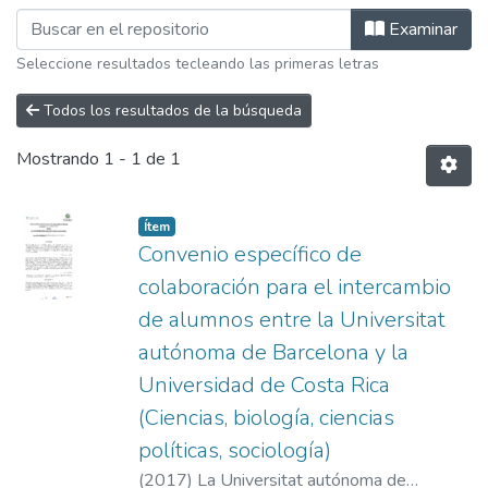
Examinando Materias por Materia "Cie
Examinar
Seleccione resultados tecleando las primeras letras
Todos los resultados de la búsqueda
Mostrando
1 - 1 de 1
Item type:
,
Ítem
Convenio específico de
colaboración para el intercambio
de alumnos entre la Universitat
autónoma de Barcelona y la
Universidad de Costa Rica
(Ciencias, biología, ciencias
políticas, sociología)
(
2017
)
La Universitat autónoma de