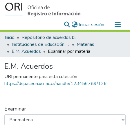
(current)
Iniciar sesión
Comunidades
Inicio
Repositorio de acuerdos bilaterales para el reconocimiento y equiparación de estudios en la Universidad de Costa Rica
Todo DSpace
Instituciones de Educación Superior Extranjeras-Universidad de Costa Rica
Materias
E.M. Acuerdos
Examinar por materia
E.M. Acuerdos
URI permanente para esta colección
https://dspaceori.ucr.ac.cr/handle/123456789/126
Examinar