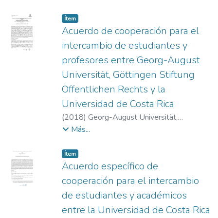
Universidad de Costa Rica
Item type:
,
Ítem
Acuerdo de cooperación para el
intercambio de estudiantes y
profesores entre Georg-August
Universität, Göttingen Stiftung
Öffentlichen Rechts y la
Universidad de Costa Rica
(
2018
)
Georg-August Universität,
Göttingen Stiftung Öffentlichen Rechts y la
Más...
Universidad de Costa Rica
Item type:
,
Ítem
Acuerdo específico de
cooperación para el intercambio
de estudiantes y académicos
entre la Universidad de Costa Rica