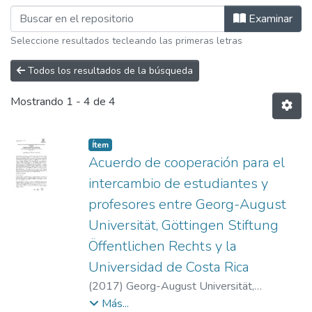
Examinando E.M. Acuerdos por Materi
Examinar
Seleccione resultados tecleando las primeras letras
Todos los resultados de la búsqueda
Mostrando
1 - 4 de 4
Item type:
,
Ítem
Acuerdo de cooperación para el
intercambio de estudiantes y
profesores entre Georg-August
Universität, Göttingen Stiftung
Öffentlichen Rechts y la
Universidad de Costa Rica
(
2017
)
Georg-August Universität,
Göttingen Stiftung Öffentlichen Rechts y la
Más...