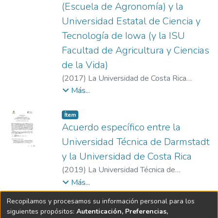
(Escuela de Agronomía) y la
Universidad Estatal de Ciencia y
Tecnología de Iowa (y la ISU
Facultad de Agricultura y Ciencias
de la Vida)
(
2017
)
La Universidad de Costa Rica
(Escuela de Agronomía) y la Universidad
Más...
Estatal de Ciencia y Tecnología de Iowa (y
la ISU Facultad de Agricultura y Ciencias de
Item type:
,
Ítem
la Vida)
Acuerdo específico entre la
Universidad Técnica de Darmstadt
y la Universidad de Costa Rica
(
2019
)
La Universidad Técnica de
Darmstadt y la Universidad de Costa Rica
Más...
Recopilamos y procesamos su información personal para los
siguientes propósitos:
Autenticación, Preferencias,
Software DSpace
copyright © 2002-2026
LYRASIS