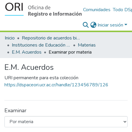
Comunidades
Todo DS
Iniciar sesión
Inicio
Repositorio de acuerdos bilaterales para el reconocimiento y equiparación de estudios en la Universidad de Costa Rica
Instituciones de Educación Superior Extranjeras-Universidad de Costa Rica
Materias
E.M. Acuerdos
Examinar por materia
E.M. Acuerdos
URI permanente para esta colección
https://dspaceori.ucr.ac.cr/handle/123456789/126
Examinar