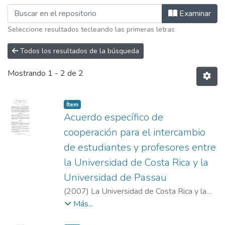
Examinando E.M. Acuerdos por Materi
Examinar
Seleccione resultados tecleando las primeras letras
Todos los resultados de la búsqueda
Mostrando
1 - 2 de 2
Item type:
,
Ítem
Acuerdo específico de
cooperación para el intercambio
de estudiantes y profesores entre
la Universidad de Costa Rica y la
Universidad de Passau
(
2007
)
La Universidad de Costa Rica y la
Universidad de Passau
Más...