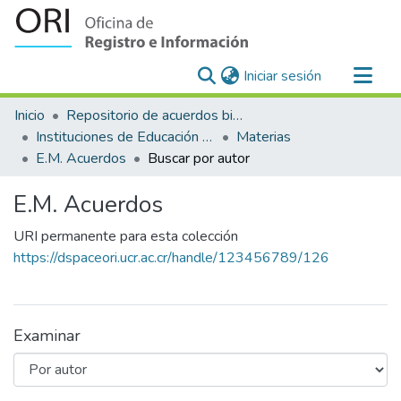
(current)
Iniciar sesión
Comunidades
Inicio
Repositorio de acuerdos bilaterales para el reconocimiento y equiparación de estudios en la Universidad de Costa Rica
Todo DSpace
Instituciones de Educación Superior Extranjeras-Universidad de Costa Rica
Materias
E.M. Acuerdos
Buscar por autor
E.M. Acuerdos
URI permanente para esta colección
https://dspaceori.ucr.ac.cr/handle/123456789/126
Examinar