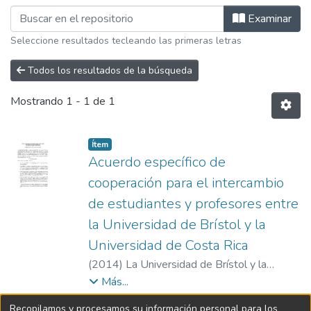
Examinando E.M. Acuerdos por Autor "
Examinar
Seleccione resultados tecleando las primeras letras
Todos los resultados de la búsqueda
Mostrando
1 - 1 de 1
Item type:
,
Ítem
Acuerdo específico de
cooperación para el intercambio
de estudiantes y profesores entre
la Universidad de Brístol y la
Universidad de Costa Rica
(
2014
)
La Universidad de Brístol y la
Universidad de Costa Rica
Más...
Recopilamos y procesamos su información personal para los