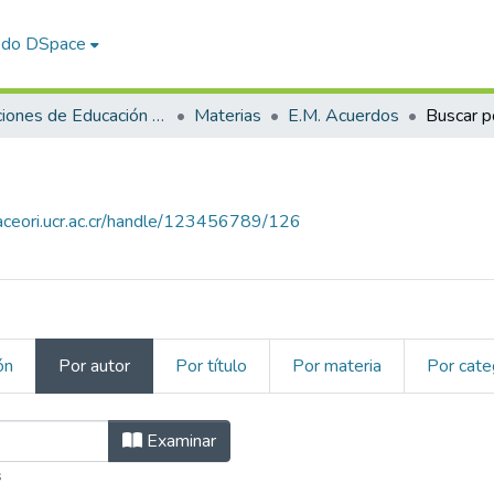
odo DSpace
Instituciones de Educación Superior Extranjeras-Universidad de Costa Rica
Materias
E.M. Acuerdos
Buscar p
paceori.ucr.ac.cr/handle/123456789/126
ón
Por autor
Por título
Por materia
Por cate
rdos por Autor "La Universi
Examinar
s