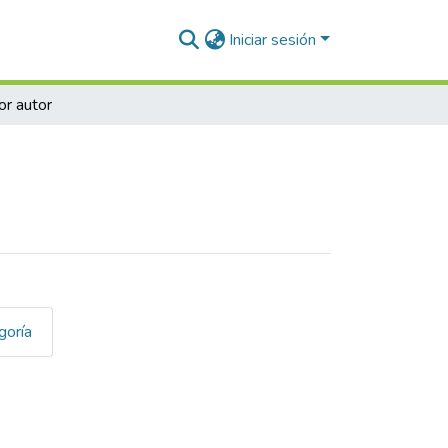
Iniciar sesión
or autor
goría
dad de Amsterdam y la Univer