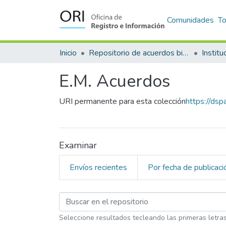
Comunidades
T
Inicio
Repositorio de acuerdos bilaterales para el reconocimiento y equiparación de estudios en la Universidad de Costa Rica
E.M. Acuerdos
URI permanente para esta colección
https://ds
Examinar
Envíos recientes
Por fecha de publicaci
Examinando E.M. Acue
Seleccione resultados tecleando las primeras letra