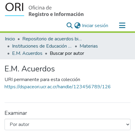
(current)
Iniciar sesión
Comunidades
Inicio
Repositorio de acuerdos bilaterales para el reconocimiento y equiparación de estudios en la Universidad de Costa Rica
Todo DSpace
Instituciones de Educación Superior Extranjeras-Universidad de Costa Rica
Materias
E.M. Acuerdos
Buscar por autor
E.M. Acuerdos
URI permanente para esta colección
https://dspaceori.ucr.ac.cr/handle/123456789/126
Examinar