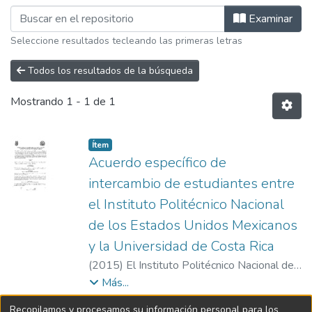
Examinando E.M. Acuerdos por Autor "
Examinar
Seleccione resultados tecleando las primeras letras
Todos los resultados de la búsqueda
Mostrando
1 - 1 de 1
Item type:
,
Ítem
Acuerdo específico de
intercambio de estudiantes entre
el Instituto Politécnico Nacional
de los Estados Unidos Mexicanos
y la Universidad de Costa Rica
(
2015
)
El Instituto Politécnico Nacional de
los Estados Unidos Mexicanos y la
Más...
Universidad de Costa Rica
Recopilamos y procesamos su información personal para los